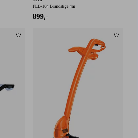
FLB-104 Brandstige 4m
899,-
Tilføj til favoritter
Tilføj til f