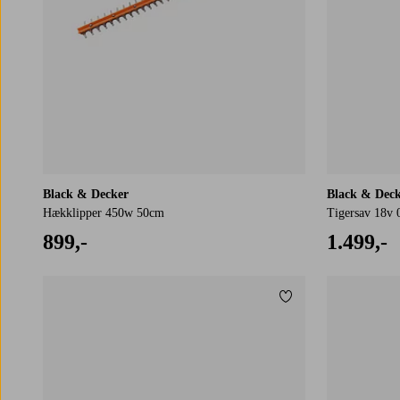
Black & Decker
Black & Dec
Hækklipper 450w 50cm
Tigersav 18v 
899,-
1.499,-
Tilføj til favoritter