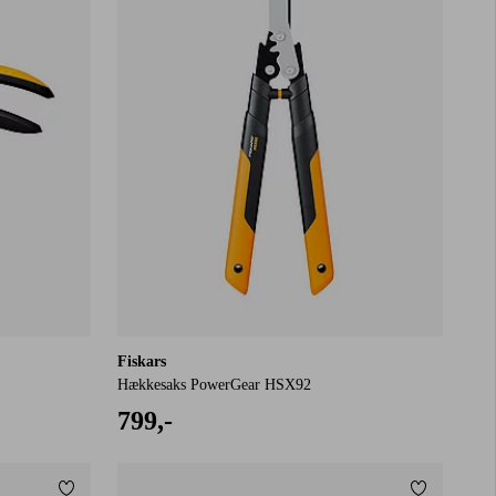
Fiskars
Hækkesaks PowerGear HSX92
799,-
Tilføj til favoritter
Tilføj til f