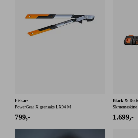
Fiskars
Black & Dec
PowerGear X grensaks LX94 M
Skruemaskine 
799,-
1.699,-