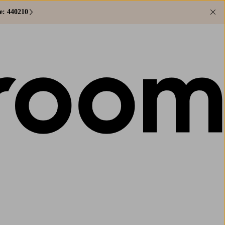
e: 440210
Lu