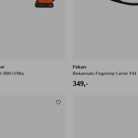
ker
Fiskars
0-3000 O/Min.
Beskæresaks Fingerloop Carrier P44
349,-
Tilføj til favoritter