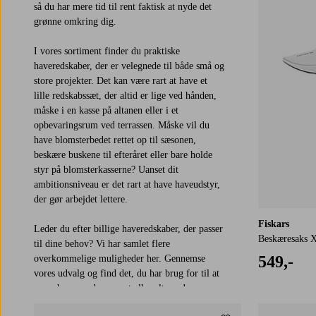
så du har mere tid til rent faktisk at nyde det
grønne omkring dig.
I vores sortiment finder du praktiske
haveredskaber, der er velegnede til både små og
store projekter. Det kan være rart at have et
lille redskabssæt, der altid er lige ved hånden,
måske i en kasse på altanen eller i et
opbevaringsrum ved terrassen. Måske vil du
have blomsterbedet rettet op til sæsonen,
beskære buskene til efteråret eller bare holde
styr på blomsterkasserne? Uanset dit
ambitionsniveau er det rart at have haveudstyr,
der gør arbejdet lettere.
Fiskars
Leder du efter billige haveredskaber, der passer
Beskæresaks X
til dine behov? Vi har samlet flere
549,-
overkommelige muligheder her. Gennemse
vores udvalg og find det, du har brug for til at
passe haven, uderummet eller altanen!