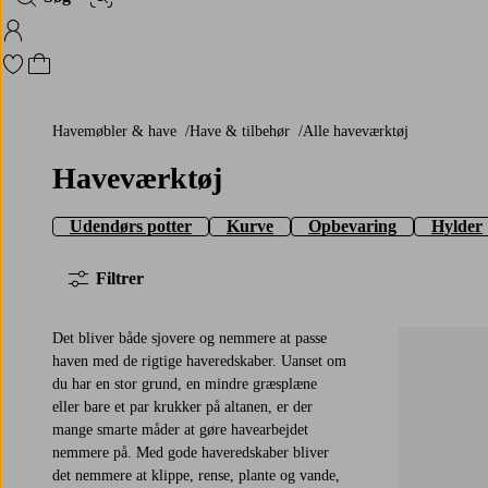
Billedsøgning
Log ind på Homeroom
Gå til favoritmarkerede produkter
Gå til indkøbskurven
Havemøbler & have
Have & tilbehør
Alle haveværktøj
Haveværktøj
Udendørs potter
Kurve
Opbevaring
Hylder
Filtrer
Det bliver både sjovere og nemmere at passe
haven med de rigtige haveredskaber. Uanset om
du har en stor grund, en mindre græsplæne
eller bare et par krukker på altanen, er der
mange smarte måder at gøre havearbejdet
nemmere på. Med gode haveredskaber bliver
det nemmere at klippe, rense, plante og vande,