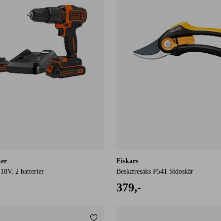
ker
Fiskars
18V, 2 batterier
Beskæresaks P541 Sidoskär
379,-
Tilføj til favoritter