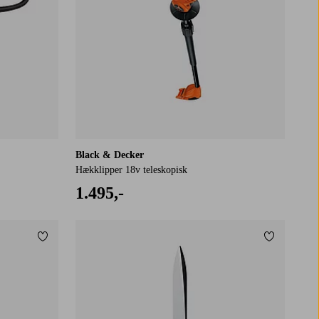
Black & Decker
Hækklipper 18v teleskopisk
1.495,-
Tilføj til favoritter
Tilføj til f