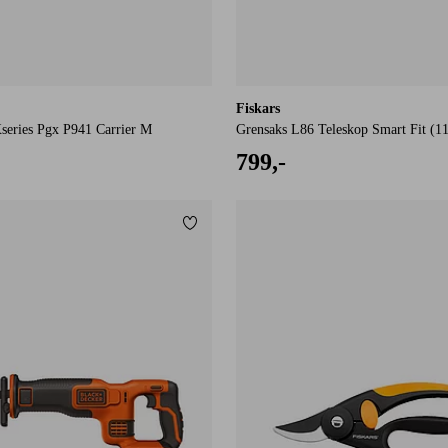
Fiskars
series Pgx P941 Carrier M
Grensaks L86 Teleskop Smart Fit (1
799,-
Tilføj til favoritter