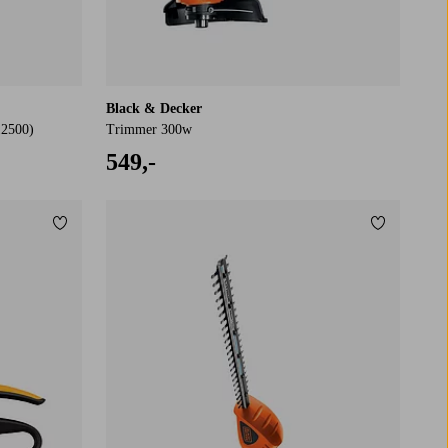
Black & Decker
12500)
Trimmer 300w
549,-
Tilføj til favoritter
Tilføj til f