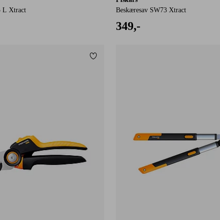
 L Xtract
Beskæresav SW73 Xtract
349,-
Tilføj til favoritter