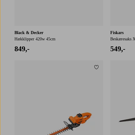
Black & Decker
Fiskars
Hækklipper 420w 45cm
Beskæresaks X
849,-
549,-
Tilføj til favoritter