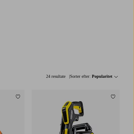
24 resultate
Sorter efter:
Popularitet
Tilføj til favoritter
Tilføj til f