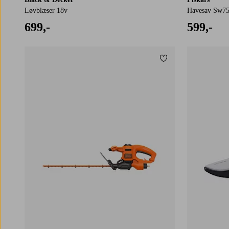
Løvblæser 18v
Havesav Sw75
699,-
599,-
Tilføj til favoritter