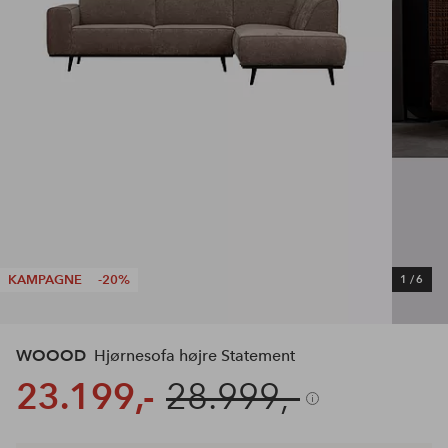
KAMPAGNE
-20%
1
/
6
WOOOD
Hjørnesofa højre Statement
23.199,-
28.999,-