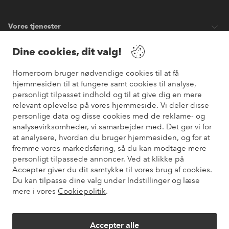
Vores tjenester
Dine cookies, dit valg!
Vilkår
Homeroom bruger nødvendige cookies til at få
hjemmesiden til at fungere samt cookies til analyse,
Venner
personligt tilpasset indhold og til at give dig en mere
relevant oplevelse på vores hjemmeside. Vi deler disse
personlige data og disse cookies med de reklame- og
analysevirksomheder, vi samarbejder med. Det gør vi for
Sikre betalinger
at analysere, hvordan du bruger hjemmesiden, og for at
Vil du vide mere om
vores betalingsmuligheder
?
fremme vores markedsføring, så du kan modtage mere
elpy
personligt tilpassede annoncer. Ved at klikke på
Accepter giver du dit samtykke til vores brug af cookies.
Du kan tilpasse dine valg under Indstillinger og læse
mere i vores
Cookiepolitik
.
Danmark - Vælg land
Accepter alle