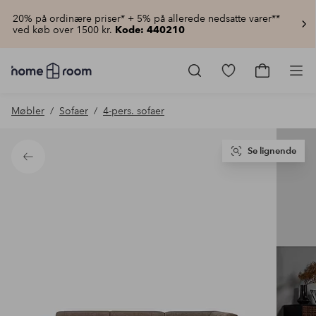
20% på ordinære priser* + 5% på allerede nedsatte varer**
ved køb over 1500 kr.
Kode: 440210
Homeroom
–
Gå
Gå
Pro
Alt
til
til
for
favoritmarkered
indkøbsku
Møbler
Sofaer
4-pers. sofaer
hjemmet
produkter
til
lav
pris
Se lignende
Tilbage