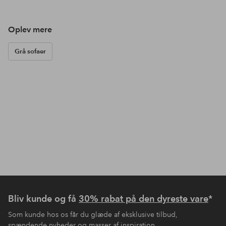
Oplev mere
Grå sofaer
Bliv kunde og få
30% rabat på den dyreste vare
*
Som kunde hos os får du glæde af eksklusive tilbud,
spændende nyheder og masser af inspiration.