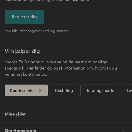
Registrer dig
* Se tilbudsbetingelser ved registrering
Vi hjælper dig
I vores FAQ finder du svarene på de mest almindelige
spørgsmål. Her finder du også information om, hvordan du
nemmest kontakter os.
Kundeservice
Bestilling
Betalingsmåde
Le
Mine sider
Om Homeroom