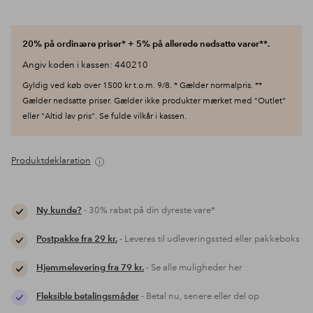
20% på ordinære priser* + 5% på allerede nedsatte varer**.
Angiv koden i kassen: 440210
Gyldig ved køb over 1500 kr t.o.m. 9/8. * Gælder normalpris. **
Gælder nedsatte priser. Gælder ikke produkter mærket med "Outlet"
eller "Altid lav pris". Se fulde vilkår i kassen.
Produktdeklaration
Ny kunde?
- 30% rabat på din dyreste vare*
Postpakke fra 29 kr.
- Leveres til udleveringssted eller pakkeboks
Hjemmelevering fra 79 kr.
- Se alle muligheder her
Fleksible betalingsmåder
- Betal nu, senere eller del op