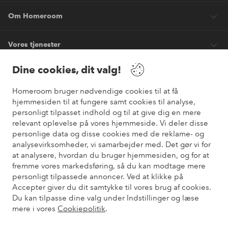
Om Homeroom
Vores tjenester
Dine cookies, dit valg!
Vilkår
Homeroom bruger nødvendige cookies til at få
hjemmesiden til at fungere samt cookies til analyse,
Venner
personligt tilpasset indhold og til at give dig en mere
relevant oplevelse på vores hjemmeside. Vi deler disse
personlige data og disse cookies med de reklame- og
analysevirksomheder, vi samarbejder med. Det gør vi for
Sikre betalinger
at analysere, hvordan du bruger hjemmesiden, og for at
Vil du vide mere om
vores betalingsmuligheder
?
fremme vores markedsføring, så du kan modtage mere
elpy
personligt tilpassede annoncer. Ved at klikke på
Accepter giver du dit samtykke til vores brug af cookies.
Du kan tilpasse dine valg under Indstillinger og læse
mere i vores
Cookiepolitik
.
Danmark - Vælg land