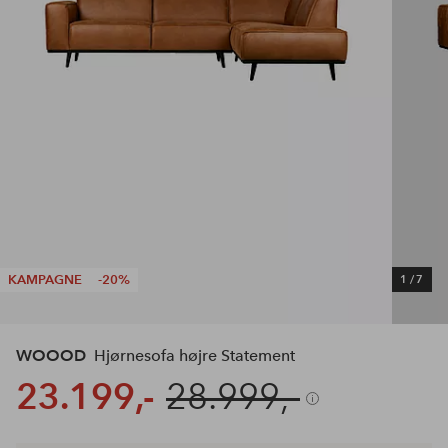
KAMPAGNE
-20%
1
/
7
WOOOD
Hjørnesofa højre Statement
23.199,-
28.999,-