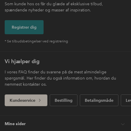
Som kunde hos os får du glæde af eksklusive tilbud,
spændende nyheder og masser af inspiration.
Registrer dig
* Se tilbudsbetingelser ved registrering
Vi hjælper dig
I vores FAQ finder du svarene på de mest almindelige
spørgsmål. Her finder du også information om, hvordan du
nemmest kontakter os.
Kundeservice
Bestilling
Betalingsmåde
Le
Mine sider