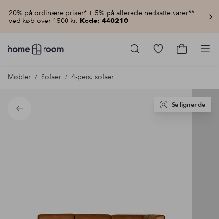
20% på ordinære priser* + 5% på allerede nedsatte varer**
ved køb over 1500 kr.
Kode: 440210
Homeroom
–
Gå
Gå
Pro
Alt
til
til
for
favoritmarkered
indkøbsku
Møbler
Sofaer
4-pers. sofaer
hjemmet
produkter
til
lav
pris
Se lignende
Tilbage