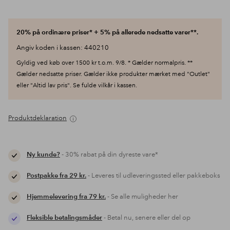
20% på ordinære priser* + 5% på allerede nedsatte varer**.
Angiv koden i kassen: 440210
Gyldig ved køb over 1500 kr t.o.m. 9/8. * Gælder normalpris. **
Gælder nedsatte priser. Gælder ikke produkter mærket med "Outlet"
eller "Altid lav pris". Se fulde vilkår i kassen.
Produktdeklaration
Ny kunde?
- 30% rabat på din dyreste vare*
Postpakke fra 29 kr.
- Leveres til udleveringssted eller pakkeboks
Hjemmelevering fra 79 kr.
- Se alle muligheder her
Fleksible betalingsmåder
- Betal nu, senere eller del op